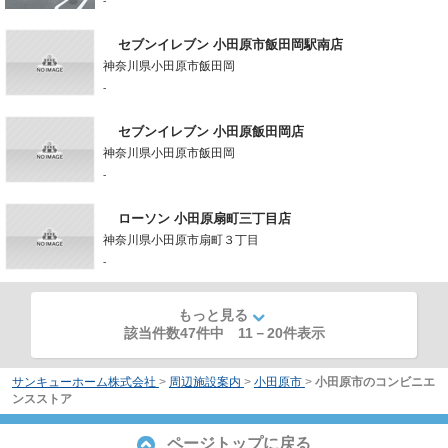
-
セブンイレブン 小田原市飯田岡駅南店
神奈川県小田原市飯田岡
-
セブンイレブン 小田原飯田岡店
神奈川県小田原市飯田岡
-
ローソン 小田原扇町三丁目店
神奈川県小田原市扇町３丁目
-
もっと見る
該当件数47件中
11
－
20
件表示
サンキューホーム株式会社
>
周辺施設案内
>
小田原市
>
小田原市のコンビニエ
ンスストア
ページトップに戻る