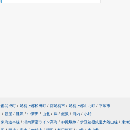
上郡開成町
/
足柄上郡松田町
/
南足柄市
/
足柄上郡山北町
/
平塚市
名
/
新屋
/
延沢
/
中新田
/
山北
/
岸
/
飯沢
/
河内
/
小船
東海道本線
/
湘南新宿ライン高海
/
御殿場線
/
伊豆箱根鉄道大雄山線
/
東海