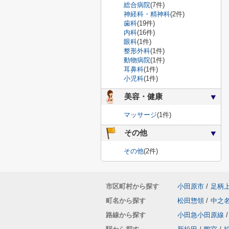
総合病院
(7件)
神経科・精神科
(2件)
歯科
(19件)
内科
(16件)
眼科
(1件)
整形外科
(1件)
動物病院
(1件)
耳鼻科
(1件)
小児科
(1件)
美容・健康
マッサージ
(1件)
その他
その他
(2件)
市区町村から探す
小田原市
/
足柄
町名から探す
松田惣領
/
中之
路線から探す
小田急小田原線
/