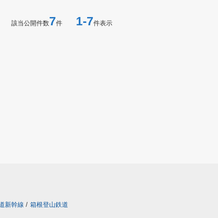
7
1-7
該当公開件数
件
件表示
道新幹線
/
箱根登山鉄道