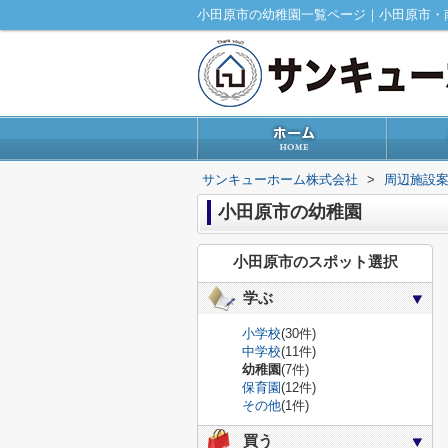
小田原市の幼稚園一覧ページ｜小田原市・
サンキューホーム株式会社
>
周辺施設
小田原市の幼稚園
小田原市のスポット選択
学ぶ
小学校
(30件)
中学校
(11件)
幼稚園
(7件)
保育園
(12件)
その他
(1件)
買う