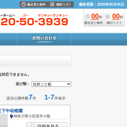
最終更新：2026年08月06日
00
00
件
件
最近見た物件
検討リスト
は対応できません。
並び順：
7
1-7
該当公開件数
件
件表示
立下中幼稚園
神奈川県小田原市小船