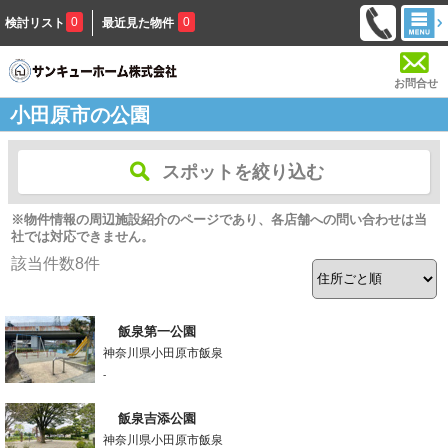
0
0
検討リスト
最近見た物件
お問合せ
小田原市の公園
スポットを絞り込む
※物件情報の周辺施設紹介のページであり、各店舗への問い合わせは当
社では対応できません。
該当件数
8
件
飯泉第一公園
神奈川県小田原市飯泉
-
飯泉吉添公園
神奈川県小田原市飯泉