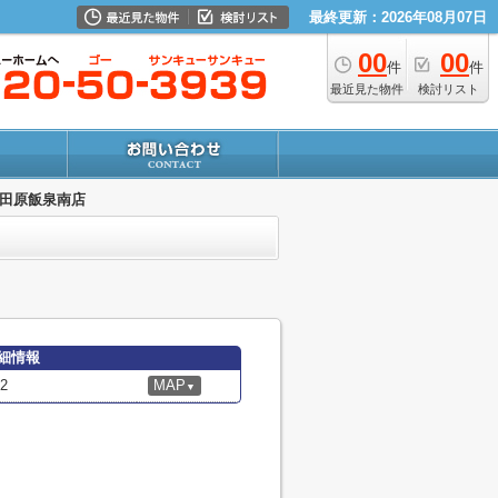
最終更新：2026年08月07日
00
00
件
件
最近見た物件
検討リスト
小田原飯泉南店
細情報
2
MAP
▼