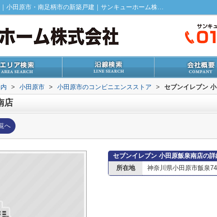
セブンイレブン 小田原飯泉南店情報ページ｜小田原市・南足柄市の新築戸建｜サンキューホーム株式会社
案内
>
小田原市
>
小田原市のコンビニエンスストア
>
セブンイレブン 
南店
覧へ
セブンイレブン 小田原飯泉南店の詳
所在地
神奈川県小田原市飯泉74