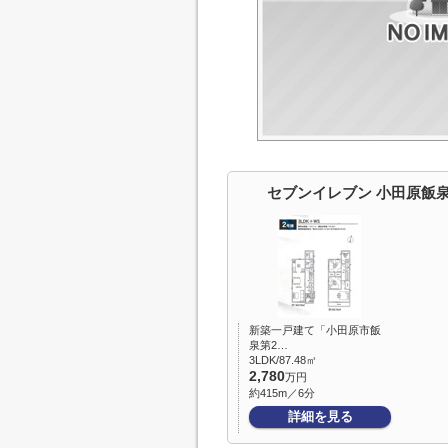
セブンイレブン 小田原飯
新築一戸建て「小田原市飯
泉第2…
3LDK/87.48㎡
2,780
万円
約415m／6分
詳細を見る