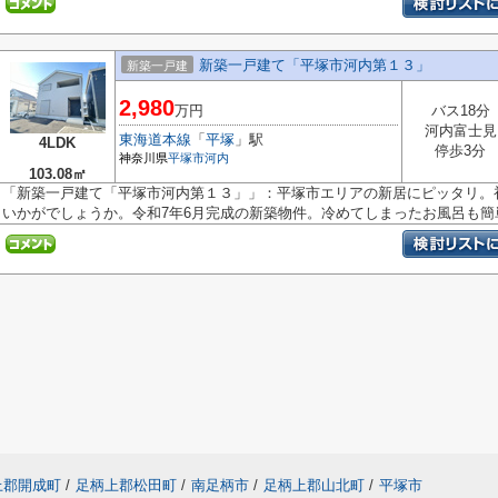
新築一戸建て「平塚市河内第１３」
新築一戸建
2,980
万円
バス18分
河内富士見
東海道本線
「
平塚
」駅
4LDK
停歩3分
神奈川県
平塚市
河内
103.08㎡
「新築一戸建て「平塚市河内第１３」」：平塚市エリアの新居にピッタリ。
いかがでしょうか。令和7年6月完成の新築物件。冷めてしまったお風呂も簡単.
上郡開成町
/
足柄上郡松田町
/
南足柄市
/
足柄上郡山北町
/
平塚市