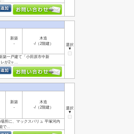
新築
木造
-
-/（2階建）
選択
▼
新築一戸建て「小田原市中新
が2ヶ...
新築
木造
-
-/（2階建）
選択
▼
の場所に、マックスバリュ 平塚河内
...