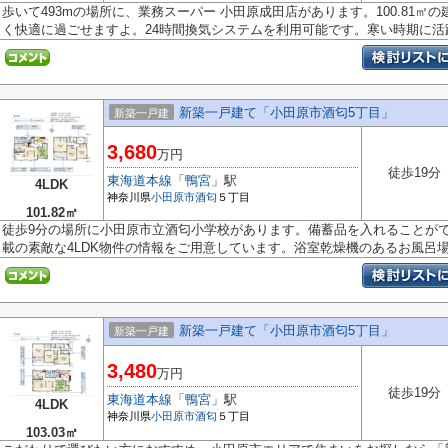
歩いて493mの場所に、業務スーパー 小田原成田店があります。100.81
く快適に過ごせますよ。24時間換気システムを利用可能です。寒い時期に活躍す
新築一戸建て「小田原市酒匂5丁目」
新築一戸建
3,680
万円
徒歩19分
東海道本線
「
鴨宮
」駅
4LDK
神奈川県
小田原市
酒匂
５丁目
101.82㎡
徒歩9分の場所に小田原市立酒匂小学校があります。備蓄品を入れることが
載の素敵な4LDK物件の情報をご用意しています。浴室乾燥機のあるお風呂場は
新築一戸建て「小田原市酒匂5丁目」
新築一戸建
3,480
万円
徒歩19分
東海道本線
「
鴨宮
」駅
4LDK
神奈川県
小田原市
酒匂
５丁目
103.03㎡