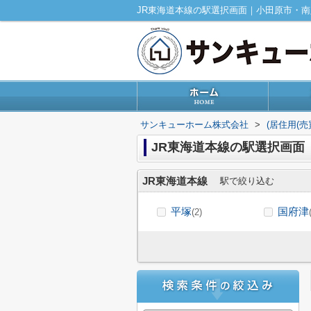
JR東海道本線の駅選択画面｜小田原市・
サンキューホーム株式会社
>
(居住用(
JR東海道本線の駅選択画面
JR東海道本線
駅で絞り込む
平塚
国府津
(2)