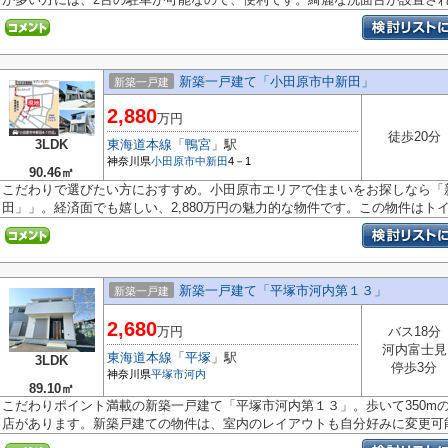
新築一戸建て「小田原市中新田」
新築一戸建
2,880
万円
徒歩20分
3LDK
東海道本線
「
鴨宮
」駅
神奈川県
小田原市
中新田
4－1
90.46㎡
こだわりで選びたい方におすすめ。小田原市エリアで住まいをお探しなら「
田」」。経済面でも嬉しい、2,880万円の魅力的な物件です。この物件はトイレ
新築一戸建て「平塚市河内第１３」
新築一戸建
2,680
万円
バス18分
河内富士見
東海道本線
「
平塚
」駅
3LDK
停歩3分
神奈川県
平塚市
河内
89.10㎡
こだわりポイント満載の新築一戸建て「平塚市河内第１３」。歩いて350m
店があります。新築戸建ての物件は、室内のレイアウトも自分好みに変更可能で