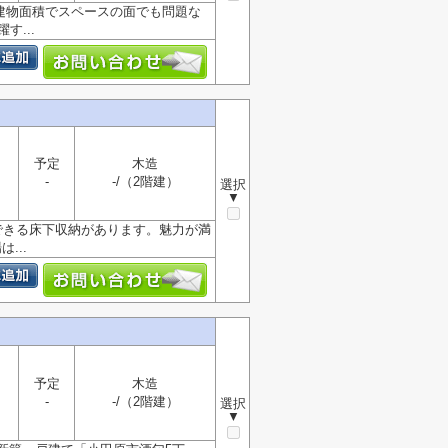
㎡の建物面積でスペースの面でも問題な
...
予定
木造
-
-/（2階建）
選択
▼
できる床下収納があります。魅力が満
...
予定
木造
-
-/（2階建）
選択
▼