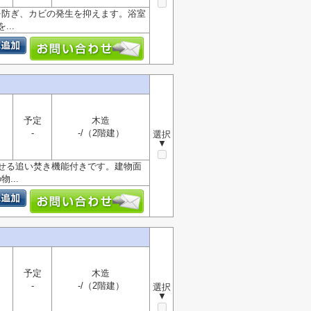
を防ぎ、カビの発生を抑えます。浴室
..
予定
木造
-
-/（2階建）
選択
▼
せる追い焚き機能付きです。建物面
...
予定
木造
-
-/（2階建）
選択
▼