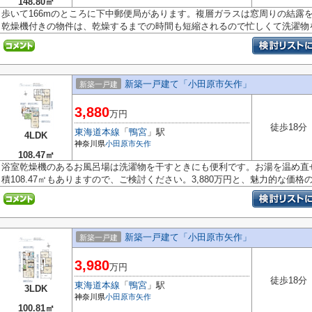
148.80㎡
歩いて166mのところに下中郵便局があります。複層ガラスは窓周りの結露
乾燥機付きの物件は、乾燥するまでの時間も短縮されるので忙しくて洗濯物を.
新築一戸建て「小田原市矢作」
新築一戸建
3,880
万円
徒歩18分
東海道本線
「
鴨宮
」駅
4LDK
神奈川県
小田原市
矢作
108.47㎡
浴室乾燥機のあるお風呂場は洗濯物を干すときにも便利です。お湯を温め直
積108.47㎡もありますので、ご検討ください。3,880万円と、魅力的な価格の物
新築一戸建て「小田原市矢作」
新築一戸建
3,980
万円
徒歩18分
東海道本線
「
鴨宮
」駅
3LDK
神奈川県
小田原市
矢作
100.81㎡