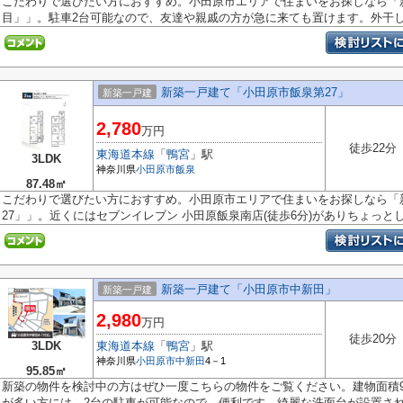
こだわりで選びたい方におすすめ。小田原市エリアで住まいをお探しなら「
目」」。駐車2台可能なので、友達や親戚の方が急に来ても置けます。外干しで
新築一戸建て「小田原市飯泉第27」
新築一戸建
2,780
万円
徒歩22分
東海道本線
「
鴨宮
」駅
3LDK
神奈川県
小田原市
飯泉
87.48㎡
こだわりで選びたい方におすすめ。小田原市エリアで住まいをお探しなら「
27」」。近くにはセブンイレブン 小田原飯泉南店(徒歩6分)がありちょっとした
新築一戸建て「小田原市中新田」
新築一戸建
2,980
万円
徒歩20分
3LDK
東海道本線
「
鴨宮
」駅
神奈川県
小田原市
中新田
4－1
95.85㎡
新築の物件を検討中の方はぜひ一度こちらの物件をご覧ください。建物面積95
が多い方には、2台の駐車が可能なので、便利です。綺麗な洗面台が設置され.