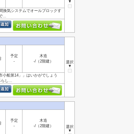
▼
時間換気システムでオールブロックす
..
予定
木造
前
-
-/（2階建）
選択
▼
市小船第14」」はいかがでしょう
し...
予定
木造
前
-
-/（2階建）
選択
▼