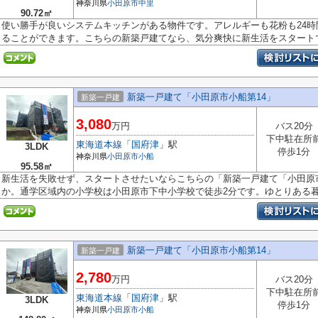
神奈川県
小田原市
中里
90.72㎡
使い勝手が良いシステムキッチンがある物件です。アレルギーも花粉も24
ることができます。こちらの新築戸建てなら、気分爽快に新生活をスタートで.
新築一戸建て「小田原市小船第14」
新築一戸建
3,080
万円
バス20分
下中駐在所
東海道本線
「
国府津
」駅
3LDK
停歩1分
神奈川県
小田原市
小船
95.58㎡
新生活を失敗せず、スタートさせたいならこちらの「新築一戸建て「小田原
か。通学区域内の小学校は小田原市下中小学校で徒歩2分です。ゆとりある暮ら
新築一戸建て「小田原市小船第14」
新築一戸建
2,780
万円
バス20分
下中駐在所
東海道本線
「
国府津
」駅
3LDK
停歩1分
神奈川県
小田原市
小船