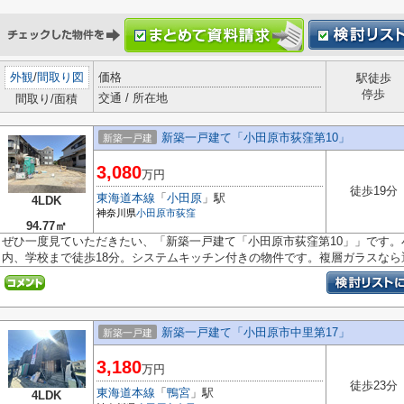
外観
/
間取り図
価格
駅徒歩
停歩
交通 / 所在地
間取り/面積
新築一戸建て「小田原市荻窪第10」
新築一戸建
3,080
万円
徒歩19分
東海道本線
「
小田原
」駅
4LDK
神奈川県
小田原市
荻窪
94.77㎡
ぜひ一度見ていただきたい、「新築一戸建て「小田原市荻窪第10」」です
内、学校まで徒歩18分。システムキッチン付きの物件です。複層ガラスなら遮音
新築一戸建て「小田原市中里第17」
新築一戸建
3,180
万円
徒歩23分
東海道本線
「
鴨宮
」駅
4LDK