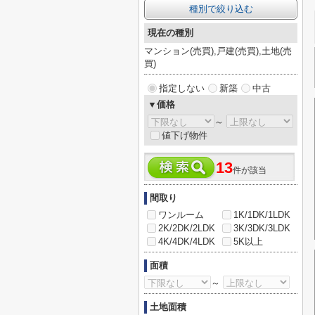
種別で絞り込む
現在の種別
マンション(売買),戸建(売買),土地(売
買)
指定しない
新築
中古
▼価格
～
値下げ物件
13
件が該当
間取り
ワンルーム
1K/1DK/1LDK
2K/2DK/2LDK
3K/3DK/3LDK
4K/4DK/4LDK
5K以上
面積
～
土地面積