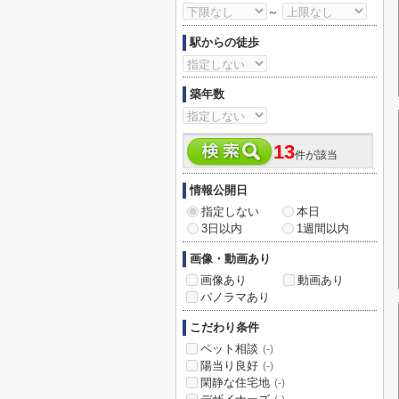
～
駅からの徒歩
築年数
13
件が該当
情報公開日
指定しない
本日
3日以内
1週間以内
画像・動画あり
画像あり
動画あり
パノラマあり
こだわり条件
ペット相談
(-)
陽当り良好
(-)
閑静な住宅地
(-)