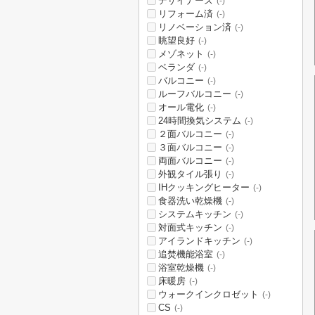
デザイナーズ
(-)
リフォーム済
(-)
リノベーション済
(-)
眺望良好
(-)
メゾネット
(-)
ベランダ
(-)
バルコニー
(-)
ルーフバルコニー
(-)
オール電化
(-)
24時間換気システム
(-)
２面バルコニー
(-)
３面バルコニー
(-)
両面バルコニー
(-)
外観タイル張り
(-)
IHクッキングヒーター
(-)
食器洗い乾燥機
(-)
システムキッチン
(-)
対面式キッチン
(-)
アイランドキッチン
(-)
追焚機能浴室
(-)
浴室乾燥機
(-)
床暖房
(-)
ウォークインクロゼット
(-)
CS
(-)