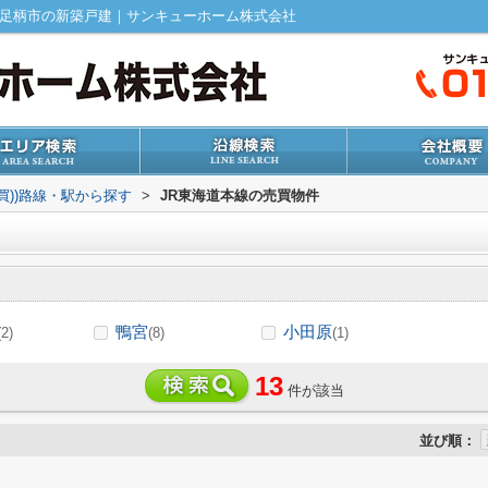
南足柄市の新築戸建｜サンキューホーム株式会社
売買))路線・駅から探す
>
JR東海道本線の売買物件
鴨宮
小田原
(2)
(8)
(1)
13
件が該当
並び順：