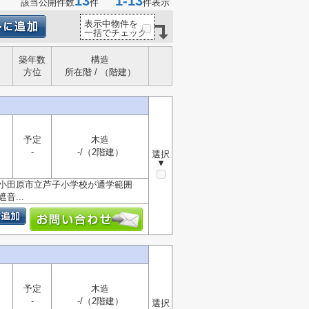
13
1-13
該当公開件数
件
件表示
表示中物件を
一括でチェック
築年数
構造
方位
所在階 / （階建）
予定
木造
-
-/（2階建）
選択
▼
。小田原市立芦子小学校が通学範囲
...
予定
木造
-
-/（2階建）
選択