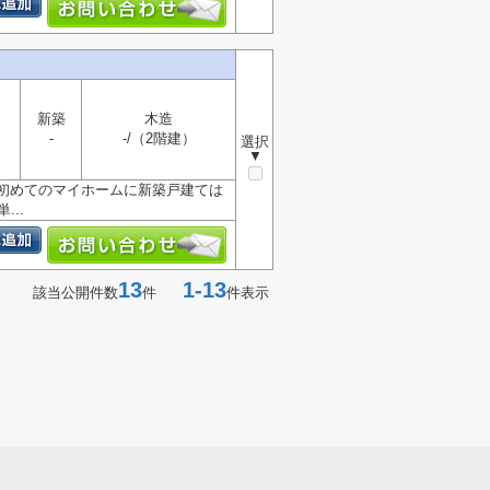
新築
木造
-
-/（2階建）
選択
▼
初めてのマイホームに新築戸建ては
..
13
1-13
該当公開件数
件
件表示