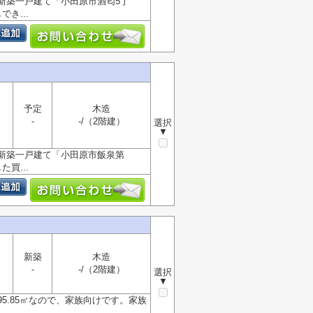
新築一戸建て「小田原市酒匂5丁
き...
予定
木造
-
-/（2階建）
選択
▼
新築一戸建て「小田原市飯泉第
買...
新築
木造
-
-/（2階建）
選択
▼
.85㎡なので、家族向けです。家族
..