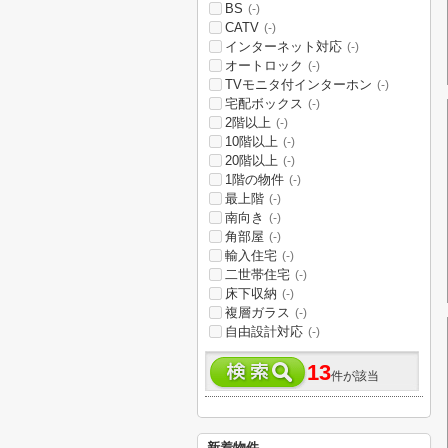
BS
(-)
CATV
(-)
インターネット対応
(-)
オートロック
(-)
TVモニタ付インターホン
(-)
宅配ボックス
(-)
2階以上
(-)
10階以上
(-)
20階以上
(-)
1階の物件
(-)
最上階
(-)
南向き
(-)
角部屋
(-)
輸入住宅
(-)
二世帯住宅
(-)
床下収納
(-)
複層ガラス
(-)
自由設計対応
(-)
13
件が該当
新着物件