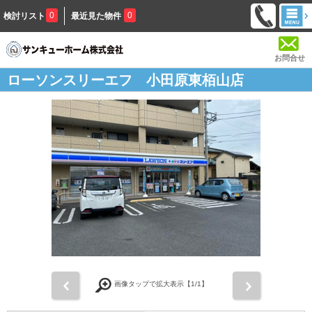
0
0
検討リスト
最近見た物件
お問合せ
ローソンスリーエフ 小田原東栢山店
前
次
画像タップで拡大表示【
1
/1】