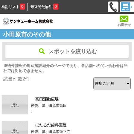
0
0
検討リスト
最近見た物件
お問合せ
小田原市のその他
スポットを絞り込む
※物件情報の周辺施設紹介のページであり、各店舗への問い合わせは当
社では対応できません。
該当件数
2
件
高田運動広場
神奈川県小田原市高田
-
ほたるだ歯科医院
神奈川県小田原市蓮正寺