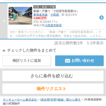
売買｜新築一戸建
新築一戸建て「小田原市荻窪第10」
東海道本線
「
小田原
」駅 徒歩19分
3,080万円
間取:
4LDK/94.77㎡
神奈川県
小田原市
荻窪
ぜひ一度見ていただきたい、「新築一戸建て「小田原市荻窪第10」」で
す。小田原市立芦子小学校が通学範囲内、学校まで徒歩18分。システムキ
ッチン付きの物件です。複層ガラスなら遮音...
該当公開件数
1
件
1-1
件表示
チェックした物件をまとめて
検討リストに追加
お問い合わせ
さらに条件を絞り込む
物件リクエスト
サンキューホーム株式会社
>
(居住用(売買))路線・駅から探す
>
JR東海道新幹
線の売買物件