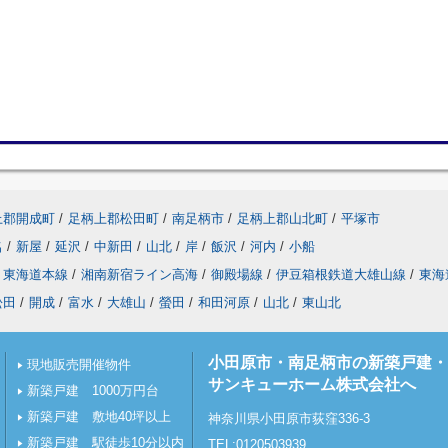
上郡開成町
/
足柄上郡松田町
/
南足柄市
/
足柄上郡山北町
/
平塚市
名
/
新屋
/
延沢
/
中新田
/
山北
/
岸
/
飯沢
/
河内
/
小船
東海道本線
/
湘南新宿ライン高海
/
御殿場線
/
伊豆箱根鉄道大雄山線
/
東海
松田
/
開成
/
富水
/
大雄山
/
螢田
/
和田河原
/
山北
/
東山北
小田原市・南足柄市の新築戸建・
現地販売開催物件
サンキューホーム株式会社へ
新築戸建 1000万円台
新築戸建 敷地40坪以上
神奈川県小田原市荻窪336-3
新築戸建 駅徒歩10分以内
TEL:0120503939