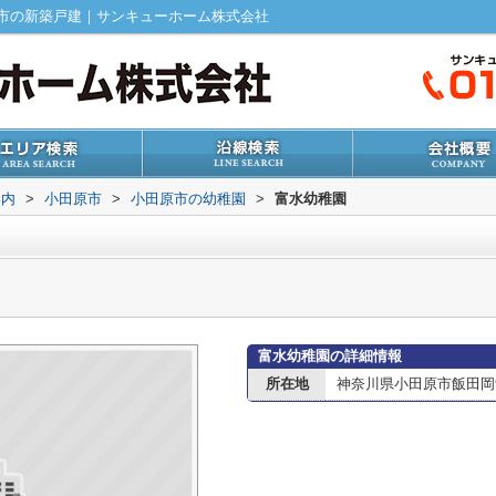
市の新築戸建｜サンキューホーム株式会社
案内
>
小田原市
>
小田原市の幼稚園
>
富水幼稚園
富水幼稚園の詳細情報
所在地
神奈川県小田原市飯田岡9