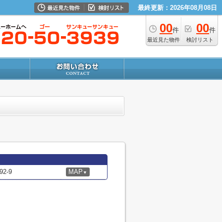
最終更新：2026年08月08日
00
00
件
件
最近見た物件
検討リスト
2-9
MAP
▼