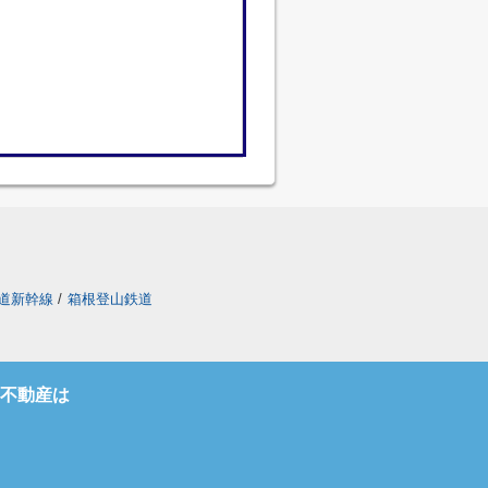
道新幹線
/
箱根登山鉄道
不動産は