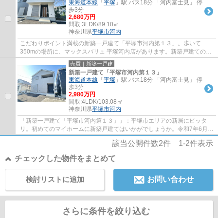
東海道本線
「
平塚
」駅 バス18分 「河内富士見」 停
歩3分
2,680万円
間取:
3LDK/89.10㎡
神奈川県
平塚市
河内
こだわりポイント満載の新築一戸建て「平塚市河内第１３」。歩いて
350mの場所に、マックスバリュ 平塚河内店があります。新築戸建ての物
件は、室内のレイアウトも自分好みに変更可能で...
売買｜新築一戸建
新築一戸建て「平塚市河内第１３」
東海道本線
「
平塚
」駅 バス18分 「河内富士見」 停
歩3分
2,980万円
間取:
4LDK/103.08㎡
神奈川県
平塚市
河内
「新築一戸建て「平塚市河内第１３」」：平塚市エリアの新居にピッタ
リ。初めてのマイホームに新築戸建てはいかがでしょうか。令和7年6月完
成の新築物件。冷めてしまったお風呂も簡単...
該当公開件数
2
件
1-2
件表示
チェックした物件をまとめて
検討リストに追加
お問い合わせ
さらに条件を絞り込む