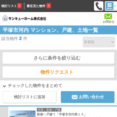
0
0
検討リスト
最近見た物件
お問合せ
平塚市河内 マンション、戸建、土地一覧
2
該当物件
件
さらに条件を絞り込む
物件リクエスト
チェックした物件をまとめて
検討リストに追加
お問い合わせ
売買｜新築一戸建
新築一戸建て「平塚市河内第１３」