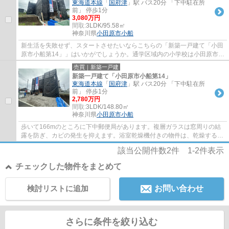
東海道本線
「
国府津
」駅 バス20分 「下中駐在所
前」 停歩1分
3,080万円
間取:
3LDK/95.58㎡
神奈川県
小田原市
小船
新生活を失敗せず、スタートさせたいならこちらの「新築一戸建て「小田
原市小船第14」」はいかがでしょうか。通学区域内の小学校は小田原市下
中小学校で徒歩2分です。ゆとりある暮らし...
売買｜新築一戸建
新築一戸建て「小田原市小船第14」
東海道本線
「
国府津
」駅 バス20分 「下中駐在所
前」 停歩1分
2,780万円
間取:
3LDK/148.80㎡
神奈川県
小田原市
小船
歩いて166mのところに下中郵便局があります。複層ガラスは窓周りの結
露を防ぎ、カビの発生を抑えます。浴室乾燥機付きの物件は、乾燥するま
での時間も短縮されるので忙しくて洗濯物を...
該当公開件数
2
件
1-2
件表示
チェックした物件をまとめて
検討リストに追加
お問い合わせ
さらに条件を絞り込む