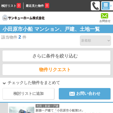
0
0
検討リスト
最近見た物件
お問合せ
小田原市小船 マンション、戸建、土地一覧
2
該当物件
件
さらに条件を絞り込む
物件リクエスト
チェックした物件をまとめて
検討リストに追加
お問い合わせ
売買｜新築一戸建
新築一戸建て「小田原市小船第14」