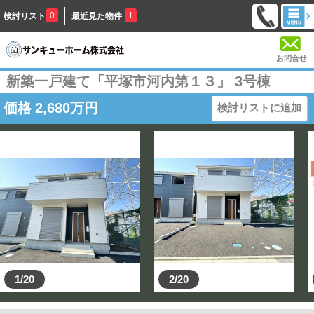
0
1
検討リスト
最近見た物件
お問合せ
新築一戸建て「平塚市河内第１３」 3号棟
価格
2,680
万円
検討リストに追加
1/20
2/20