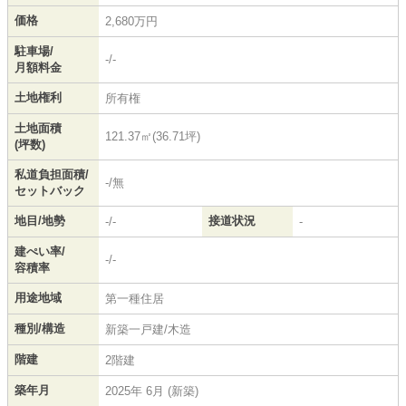
価格
2,680万円
駐車場/
-/-
月額料金
土地権利
所有権
土地面積
121.37㎡(36.71坪)
(坪数)
私道負担面積/
-/無
セットバック
地目/地勢
接道状況
-/-
-
建ぺい率/
-/-
容積率
用途地域
第一種住居
種別/構造
新築一戸建/木造
階建
2階建
築年月
2025年 6月 (新築)