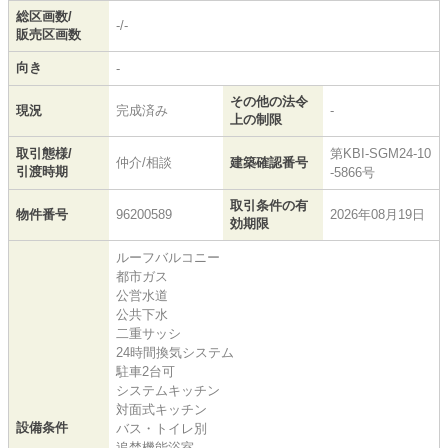
総区画数/
-/-
販売区画数
向き
-
その他の法令
現況
完成済み
-
上の制限
取引態様/
第KBI-SGM24-10
仲介/相談
建築確認番号
引渡時期
-5866号
取引条件の有
物件番号
96200589
2026年08月19日
効期限
ルーフバルコニー
都市ガス
公営水道
公共下水
二重サッシ
24時間換気システム
駐車2台可
システムキッチン
対面式キッチン
設備条件
バス・トイレ別
追焚機能浴室