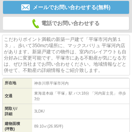
メールでお問い合わせする(無料)
電話でお問い合わせする
こだわりポイント満載の新築一戸建て「平塚市河内第１
３」。歩いて350mの場所に、マックスバリュ 平塚河内店
があります。新築戸建ての物件は、室内のレイアウトも自
分好みに変更可能です。平塚市にある不動産が気になる方
は、ぜひ当社までお問い合わせください。地域情報などと
併せて、不動産の詳細情報をご紹介致します。
所在地
神奈川県
平塚市
河内
東海道本線
「
平塚
」駅 バス18分 「河内富士見」 停歩
交通
3分
間取り/
3LDK/
詳細
建物面積
89.10㎡(26.95坪)
(坪数)