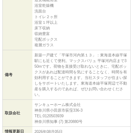
浴室乾燥機
洗面台
トイレ２ヶ所
浴室１坪以上
床下収納
収納豊富
宅配ボックス
複層ガラス
新築一戸建て「平塚市河内第１３」：東海道本線平塚
駅にも近くて便利。マックスバリュ 平塚河内店まで3
50mです。荷物を直接受け取れないときに、宅配ボッ
クスがあれば配達時間を気にすることなく、時間を有
備考
効利用することができます。当社スタッフが住まい探
しをサポートいたします。東海道本線平塚周辺で不動
産を購入するのであれば、ぜひお問い合わせくださ
い。
サンキューホーム株式会社
神奈川県小田原市荻窪336-3
取扱会社
TEL:0120503939
神奈川県知事 (7) 第20880号
情報更新日
2026年08月05日