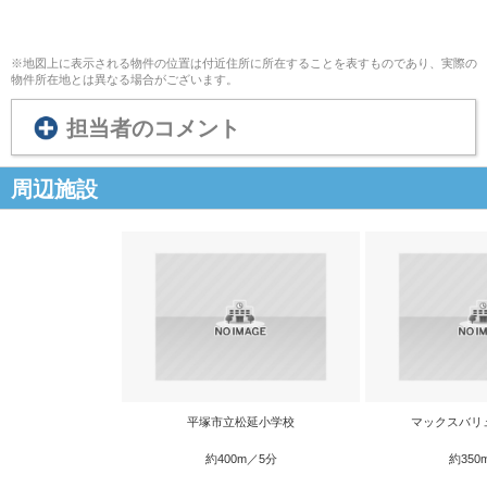
※地図上に表示される物件の位置は付近住所に所在することを表すものであり、実際の
物件所在地とは異なる場合がございます。
担当者のコメント
周辺施設
平塚市立松延小学校
マックスバリ
約400m／5分
約350