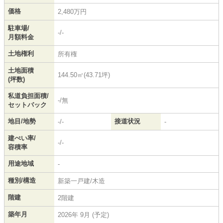
価格
2,480万円
駐車場/
-/-
月額料金
土地権利
所有権
土地面積
144.50㎡(43.71坪)
(坪数)
私道負担面積/
-/無
セットバック
地目/地勢
接道状況
-/-
-
建ぺい率/
-/-
容積率
用途地域
-
種別/構造
新築一戸建/木造
階建
2階建
築年月
2026年 9月 (予定)