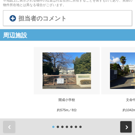
※地図上に表示される物件の位置は付近住所に所在することを表すものであり、実際の
物件所在地とは異なる場合がございます。
担当者のコメント
周辺施設
開成小学校
文命
約575m／8分
約1042
前