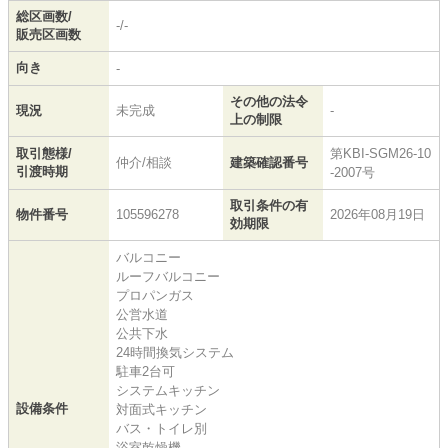
総区画数/
-/-
販売区画数
向き
-
その他の法令
現況
未完成
-
上の制限
取引態様/
第KBI-SGM26-10
仲介/相談
建築確認番号
引渡時期
-2007号
取引条件の有
物件番号
105596278
2026年08月19日
効期限
バルコニー
ルーフバルコニー
プロパンガス
公営水道
公共下水
24時間換気システム
駐車2台可
システムキッチン
設備条件
対面式キッチン
バス・トイレ別
浴室乾燥機