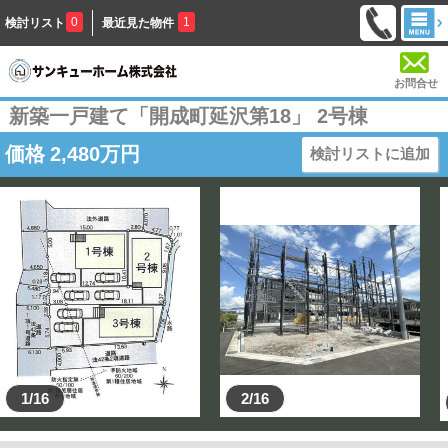
0
1
検討リスト
最近見た物件
お問合せ
新築一戸建て「開成町延沢第18」 2号棟
価格
2,480
万円
検討リストに追加
1/16
2/16