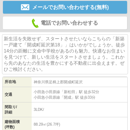
メールでお問い合わせする(無料)
電話でお問い合わせする
新生活を失敗せず、スタートさせたいならこちらの「新築
一戸建て「開成町延沢第18」」はいかがでしょうか。徒歩
14分の距離に文命中学校があるのも魅力。快適なお住まい
を見つけて、新しい生活をスタートさせましょう。これか
ら先のあなたの生活を豊かにする不動産に出会えます。ぜ
ひご検討ください。
所在地
神奈川県
足柄上郡開成町
延沢
小田急小田原線
「
新松田
」駅 徒歩32分
交通
小田急小田原線
「
開成
」駅 徒歩33分
間取り/
3LDK/
詳細
建物面積
88.29㎡(26.7坪)
(坪数)