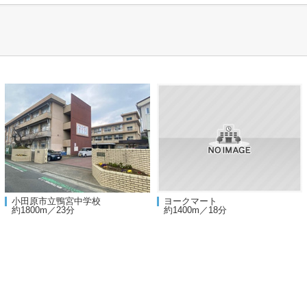
小田原市立鴨宮中学校
ヨークマート
約1800m／23分
約1400m／18分