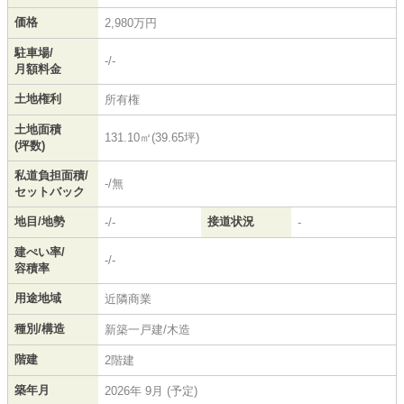
価格
2,980万円
駐車場/
-/-
月額料金
土地権利
所有権
土地面積
131.10㎡(39.65坪)
(坪数)
私道負担面積/
-/無
セットバック
地目/地勢
接道状況
-/-
-
建ぺい率/
-/-
容積率
用途地域
近隣商業
種別/構造
新築一戸建/木造
階建
2階建
築年月
2026年 9月 (予定)