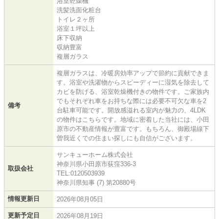
浴室乾燥機
洗髪洗面化粧台
トイレ２ヶ所
浴室１坪以上
床下収納
収納豊富
複層ガラス
複層ガラスは、冷暖房効率アップで節約に貢献できま
す。浴室や洗濯物からスピーディーに湿気を除去して
カビを防げる、浴室乾燥機付きの物件です。ご家族内
でもそれぞれ車をお持ちな際には必要不可欠な車を2
備考
台駐車可能です。開放感溢れる室内が魅力の、4LDK
の物件はこちらです。地域に密着した当社には、小田
原市の不動産情報が豊富です。もちろん、御殿場線下
曽我近くでの住まい探しにも自信がございます。
サンキューホーム株式会社
神奈川県小田原市荻窪336-3
取扱会社
TEL:0120503939
神奈川県知事 (7) 第20880号
情報更新日
2026年08月05日
更新予定日
2026年08月19日