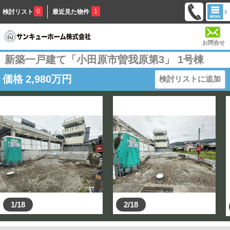
0
1
検討リスト
最近見た物件
お問合せ
新築一戸建て「小田原市曽我原第3」 1号棟
価格
2,980
万円
検討リストに追加
1/18
2/18