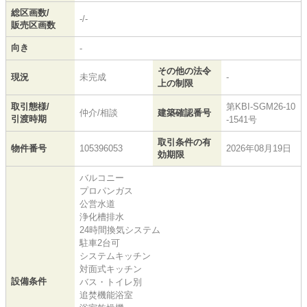
総区画数/
-/-
販売区画数
向き
-
その他の法令
現況
未完成
-
上の制限
取引態様/
第KBI-SGM26-10
仲介/相談
建築確認番号
引渡時期
-1541号
取引条件の有
物件番号
105396053
2026年08月19日
効期限
バルコニー
プロパンガス
公営水道
浄化槽排水
24時間換気システム
駐車2台可
システムキッチン
対面式キッチン
設備条件
バス・トイレ別
追焚機能浴室