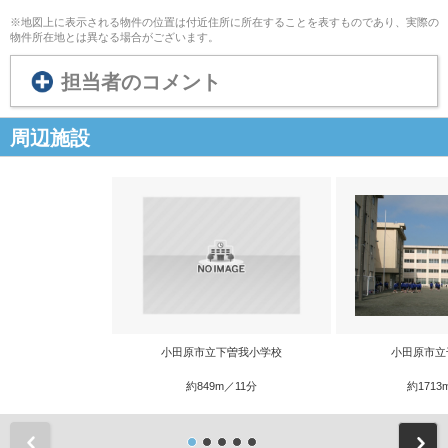
※地図上に表示される物件の位置は付近住所に所在することを表すものであり、実際の
物件所在地とは異なる場合がございます。
担当者のコメント
周辺施設
小田原市立下曽我小学校
小田原市立
約849m／11分
約1713
前