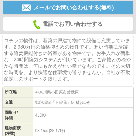
メールでお問い合わせする(無料)
電話でお問い合わせする
コチラの物件は、新築の戸建て物件で設備も充実していま
す。2,980万円の価格抑えめの物件です。寒い時期に活躍
する追焚機能付きの浴室がある物件です。お手入れが簡単
な、24時間換気システムが付いています。ご家族との穏や
かな時間は、何にもかえがたい幸せなものです。その大切
な時間を、より快適な住環境で送りませんか。当社が不動
産探しのサポートを致します。
所在地
神奈川県
小田原市
曽我原
交通
御殿場線
「
下曽我
」駅 徒歩1分
間取り/
4LDK/
詳細
建物面積
93.15㎡(28.17坪)
(坪数)