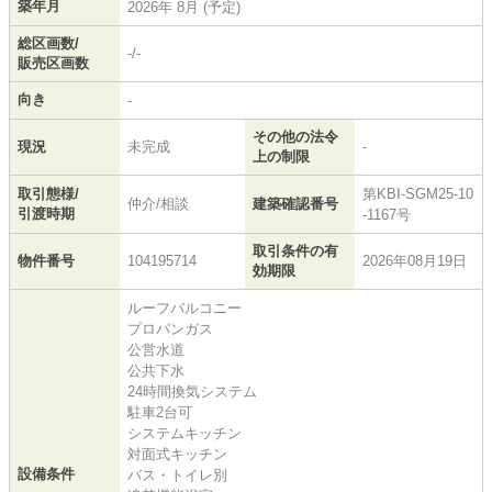
築年月
2026年 8月 (予定)
総区画数/
-/-
販売区画数
向き
-
その他の法令
現況
未完成
-
上の制限
取引態様/
第KBI-SGM25-10
仲介/相談
建築確認番号
引渡時期
-1167号
取引条件の有
物件番号
104195714
2026年08月19日
効期限
ルーフバルコニー
プロパンガス
公営水道
公共下水
24時間換気システム
駐車2台可
システムキッチン
対面式キッチン
設備条件
バス・トイレ別