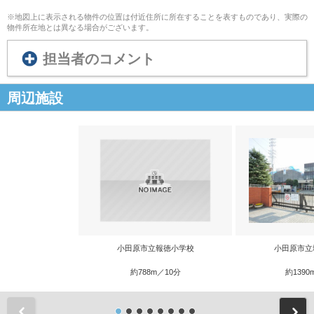
※地図上に表示される物件の位置は付近住所に所在することを表すものであり、実際の
物件所在地とは異なる場合がございます。
担当者のコメント
周辺施設
小田原市立報徳小学校
小田原市立
約788m／10分
約1390
前