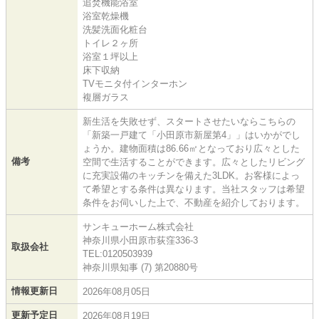
追焚機能浴室
浴室乾燥機
洗髪洗面化粧台
トイレ２ヶ所
浴室１坪以上
床下収納
TVモニタ付インターホン
複層ガラス
新生活を失敗せず、スタートさせたいならこちらの
「新築一戸建て「小田原市新屋第4」」はいかがでし
ょうか。建物面積は86.66㎡となっており広々とした
備考
空間で生活することができます。広々としたリビング
に充実設備のキッチンを備えた3LDK。お客様によっ
て希望とする条件は異なります。当社スタッフは希望
条件をお伺いした上で、不動産を紹介しております。
サンキューホーム株式会社
神奈川県小田原市荻窪336-3
取扱会社
TEL:0120503939
神奈川県知事 (7) 第20880号
情報更新日
2026年08月05日
更新予定日
2026年08月19日