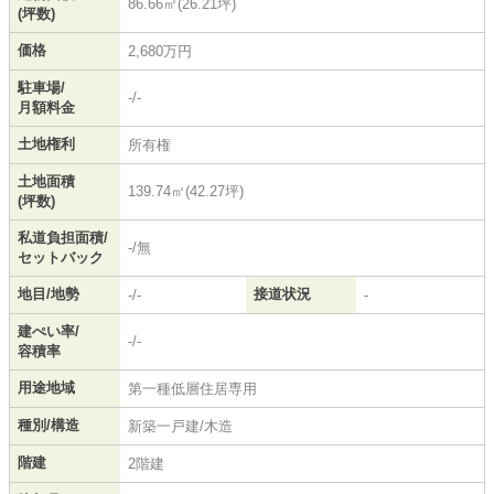
86.66㎡(26.21坪)
(坪数)
価格
2,680万円
駐車場/
-/-
月額料金
土地権利
所有権
土地面積
139.74㎡(42.27坪)
(坪数)
私道負担面積/
-/無
セットバック
地目/地勢
接道状況
-/-
-
建ぺい率/
-/-
容積率
用途地域
第一種低層住居専用
種別/構造
新築一戸建/木造
階建
2階建