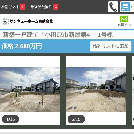
0
1
検討リスト
最近見た物件
お問合せ
新築一戸建て「小田原市新屋第4」 1号棟
価格
2,680
万円
検討リストに追加
1/15
2/15