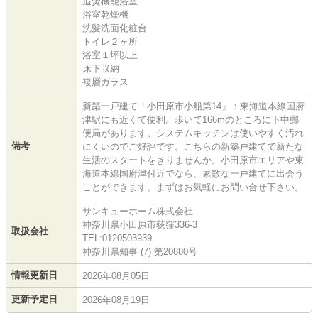
追焚機能浴室
浴室乾燥機
洗髪洗面化粧台
トイレ２ヶ所
浴室１坪以上
床下収納
複層ガラス
新築一戸建て「小田原市小船第14」：東海道本線国府
津駅にも近くて便利。歩いて166mのところに下中郵
便局があります。システムキッチンは使いやすく汚れ
備考
にくいのでご好評です。こちらの新築戸建てで新たな
生活のスタートをきりませんか。小田原市エリアや東
海道本線国府津付近でなら、素敵な一戸建てに出会う
ことができます。まずはお気軽にお問い合せ下さい。
サンキューホーム株式会社
神奈川県小田原市荻窪336-3
取扱会社
TEL:0120503939
神奈川県知事 (7) 第20880号
情報更新日
2026年08月05日
更新予定日
2026年08月19日