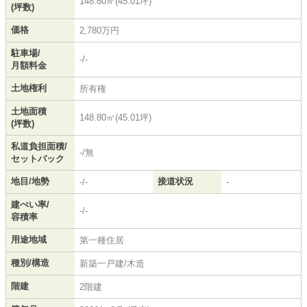
148.80㎡(45.01坪)
(坪数)
価格
2,780万円
駐車場/
-/-
月額料金
土地権利
所有権
土地面積
148.80㎡(45.01坪)
(坪数)
私道負担面積/
-/無
セットバック
地目/地勢
接道状況
-/-
-
建ぺい率/
-/-
容積率
用途地域
第一種住居
種別/構造
新築一戸建/木造
階建
2階建