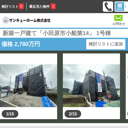
0
1
検討リスト
最近見た物件
お問合せ
新築一戸建て「小田原市小船第14」 1号棟
価格
2,780
万円
検討リストに追加
1/15
2/15