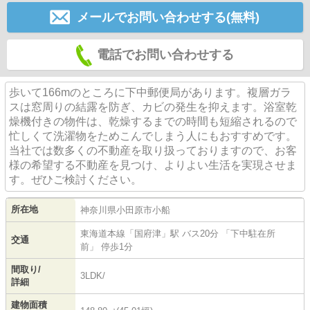
メールでお問い合わせする(無料)
電話でお問い合わせする
歩いて166mのところに下中郵便局があります。複層ガラ
スは窓周りの結露を防ぎ、カビの発生を抑えます。浴室乾
燥機付きの物件は、乾燥するまでの時間も短縮されるので
忙しくて洗濯物をためこんでしまう人にもおすすめです。
当社では数多くの不動産を取り扱っておりますので、お客
様の希望する不動産を見つけ、よりよい生活を実現させま
す。ぜひご検討ください。
所在地
神奈川県
小田原市
小船
東海道本線
「
国府津
」駅 バス20分 「下中駐在所
交通
前」 停歩1分
間取り/
3LDK/
詳細
建物面積