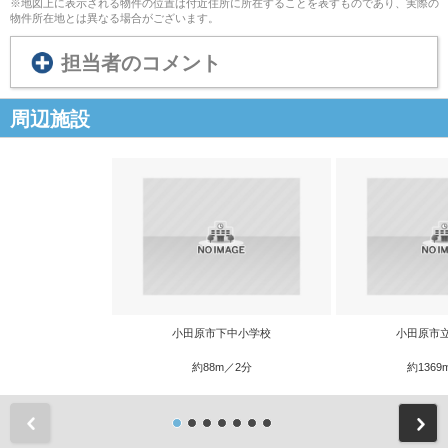
※地図上に表示される物件の位置は付近住所に所在することを表すものであり、実際の
物件所在地とは異なる場合がございます。
担当者のコメント
周辺施設
小田原市下中小学校
小田原市
約88m／2分
約1369
前