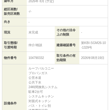
築年月
2026年 8月 (予定)
総区画数/
-/-
販売区画数
向き
-
その他の法令
現況
未完成
-
上の制限
取引態様/
第KBI-SGM26-10
仲介/相談
建築確認番号
引渡時期
-1329号
取引条件の有
物件番号
104790332
2026年08月19日
効期限
ルーフバルコニー
プロパンガス
公営水道
公共下水
24時間換気システム
駐車2台可
システムキッチン
対面式キッチン
設備条件
バス・トイレ別