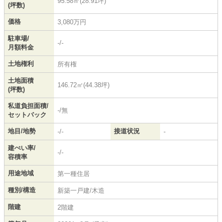
95.58㎡(28.91坪)
(坪数)
価格
3,080万円
駐車場/
-/-
月額料金
土地権利
所有権
土地面積
146.72㎡(44.38坪)
(坪数)
私道負担面積/
-/無
セットバック
地目/地勢
接道状況
-/-
-
建ぺい率/
-/-
容積率
用途地域
第一種住居
種別/構造
新築一戸建/木造
階建
2階建