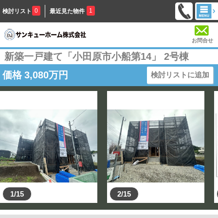
0
1
検討リスト
最近見た物件
お問合せ
新築一戸建て「小田原市小船第14」 2号棟
価格
3,080
万円
検討リストに追加
1/15
2/15