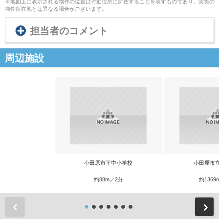
※地図上に表示される物件の位置は付近住所に所在することを表すものであり、実際の
物件所在地とは異なる場合がございます。
担当者のコメント
周辺施設
小田原市下中小学校
小田原市
約88m／2分
約1369
前