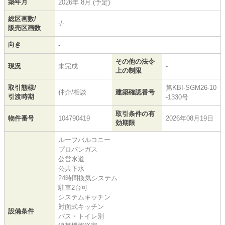
築年月
2026年 8月 (予定)
総区画数/
-/-
販売区画数
向き
-
その他の法令
現況
未完成
-
上の制限
取引態様/
第KBI-SGM26-10
仲介/相談
建築確認番号
引渡時期
-1330号
取引条件の有
物件番号
104790419
2026年08月19日
効期限
ルーフバルコニー
プロパンガス
公営水道
公共下水
24時間換気システム
駐車2台可
システムキッチン
対面式キッチン
設備条件
バス・トイレ別