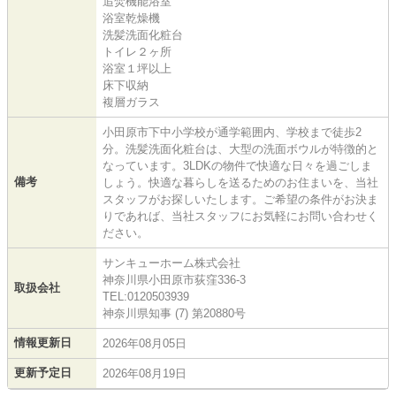
追焚機能浴室
浴室乾燥機
洗髪洗面化粧台
トイレ２ヶ所
浴室１坪以上
床下収納
複層ガラス
小田原市下中小学校が通学範囲内、学校まで徒歩2
分。洗髪洗面化粧台は、大型の洗面ボウルが特徴的と
なっています。3LDKの物件で快適な日々を過ごしま
備考
しょう。快適な暮らしを送るためのお住まいを、当社
スタッフがお探しいたします。ご希望の条件がお決ま
りであれば、当社スタッフにお気軽にお問い合わせく
ださい。
サンキューホーム株式会社
神奈川県小田原市荻窪336-3
取扱会社
TEL:0120503939
神奈川県知事 (7) 第20880号
情報更新日
2026年08月05日
更新予定日
2026年08月19日