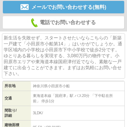
メールでお問い合わせする(無料)
電話でお問い合わせする
新生活を失敗せず、スタートさせたいならこちらの「新築
一戸建て「小田原市小船第14」」はいかがでしょうか。通
学区域内の小学校は小田原市下中小学校で徒歩2分です。
ゆとりある暮らしを実現する、3,080万円の物件です。小
田原市エリアや東海道本線国府津付近でなら、素敵な一戸
建てに出会うことができます。まずはお気軽にお問い合せ
下さい。
所在地
神奈川県
小田原市
小船
東海道本線
「
国府津
」駅 バス20分 「下中駐在所
交通
前」 停歩1分
間取り/
3LDK/
詳細
建物面積