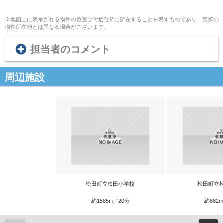
※地図上に表示される物件の位置は付近住所に所在することを表すものであり、実際の
物件所在地とは異なる場合がございます。
担当者のコメント
周辺施設
松田町立松田小学校
松田町立
約1585m／20分
約882