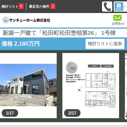
0
1
検討リスト
最近見た物件
お問合せ
新築一戸建て「松田町松田惣領第26」 1号棟
価格
2,180
万円
検討リストに追加
1/17
2/17