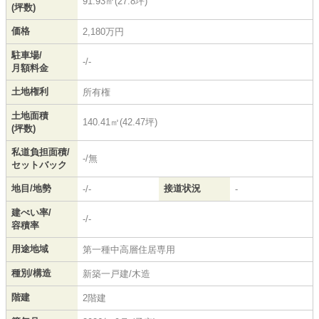
91.93㎡(27.8坪)
(坪数)
価格
2,180万円
駐車場/
-/-
月額料金
土地権利
所有権
土地面積
140.41㎡(42.47坪)
(坪数)
私道負担面積/
-/無
セットバック
地目/地勢
接道状況
-/-
-
建ぺい率/
-/-
容積率
用途地域
第一種中高層住居専用
種別/構造
新築一戸建/木造
階建
2階建