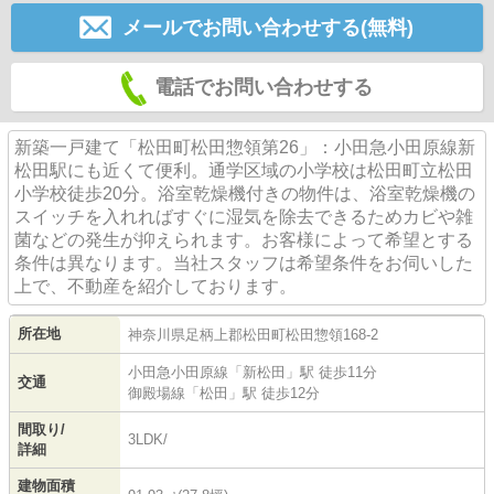
メールでお問い合わせする(無料)
電話でお問い合わせする
新築一戸建て「松田町松田惣領第26」：小田急小田原線新
松田駅にも近くて便利。通学区域の小学校は松田町立松田
小学校徒歩20分。浴室乾燥機付きの物件は、浴室乾燥機の
スイッチを入れればすぐに湿気を除去できるためカビや雑
菌などの発生が抑えられます。お客様によって希望とする
条件は異なります。当社スタッフは希望条件をお伺いした
上で、不動産を紹介しております。
所在地
神奈川県
足柄上郡松田町
松田惣領
168-2
小田急小田原線
「
新松田
」駅 徒歩11分
交通
御殿場線
「
松田
」駅 徒歩12分
間取り/
3LDK/
詳細
建物面積