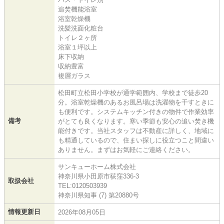
追焚機能浴室
浴室乾燥機
洗髪洗面化粧台
トイレ２ヶ所
浴室１坪以上
床下収納
収納豊富
複層ガラス
松田町立松田小学校が通学範囲内、学校まで徒歩20
分。浴室乾燥機のあるお風呂場は洗濯物を干すときに
も便利です。システムキッチン付きの物件で作業効率
備考
がとても良くなります。寒い季節も安心の追い焚き機
能付きです。当社スタッフは不動産に詳しく、地域に
も精通しているので、住まい探しに役立つこと間違い
ありません。まずはお気軽にご連絡ください。
サンキューホーム株式会社
神奈川県小田原市荻窪336-3
取扱会社
TEL:0120503939
神奈川県知事 (7) 第20880号
情報更新日
2026年08月05日