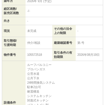
築年月
2026年 9月 (予定)
総区画数/
-/-
販売区画数
向き
-
その他の法令
現況
未完成
-
上の制限
取引態様/
仲介/相談
建築確認番号
第-号
引渡時期
取引条件の有
物件番号
105572518
2026年08月19日
効期限
ルーフバルコニー
プロパンガス
公営水道
公共下水
24時間換気システム
駐車2台可
耐震構造
システムキッチン
対面式キッチン
設備条件
バス・トイレ別