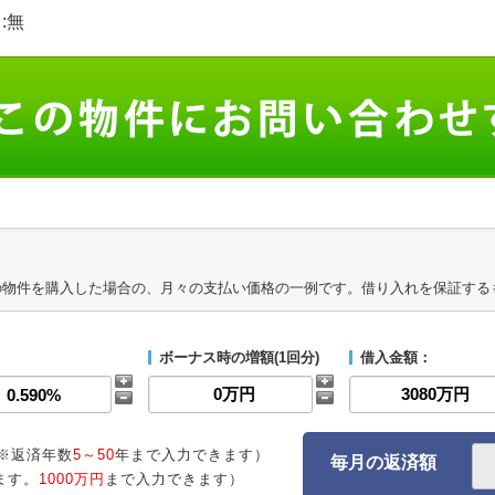
:無
の物件を購入した場合の、月々の支払い価格の一例です。借り入れを保証する
ボーナス時の増額(1回分)
借入金額：
※返済年数
5～50
年まで入力できます）
毎月の返済額
ます。
1000万円
まで入力できます）