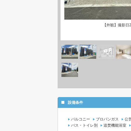
【外観】撮影日20
設備条件
バルコニー
プロパンガス
公
バス・トイレ別
追焚機能浴室