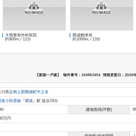
大熊整形外科医院
開成郵便局
約900m／12分
約1000m／13分
【新築一戸建】
物件番号：104963454
情報更新日：2026年
奈川県
足柄上郡開成町
中之名
田急小田原線
「
開成
」駅 徒歩29分
K/
建物面積(坪数)
9
080万円
借地料/借地期間
-/