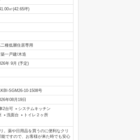
41.00㎡(42.65坪)
第二種低層住居専用
新築一戸建/木造
026年 9月 (予定)
KBI-SGM26-10-1508号
026年08月19日
車2台可
システムキッチン
座
洗面台
トイレ２ヶ所
タリ。薬や日用品を買うのに便利なクリ
台可能ですので、お客様が来た時でも安心