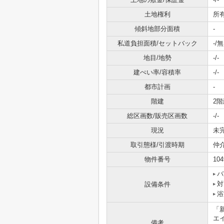
土地権利
所
傾斜地部分面積
-
私道負担面積/セットバック
-/無
地目/地勢
-/-
建ぺい率/容積率
-/-
都市計画
-
階建
2階
総区画数/販売区画数
-/-
現況
未
取引態様/引渡時期
仲介
物件番号
104
バ
対
設備条件
浴
「
エ
備考