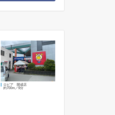
ロピア 開成店
約700m／9分