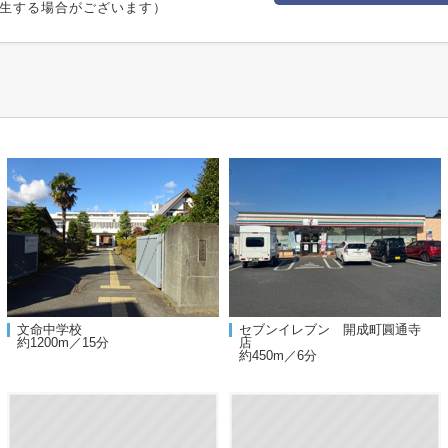
生する場合がございます）
文命中学校
セブンイレブン 開成町圓通寺
約1200m／15分
店
約450m／6分