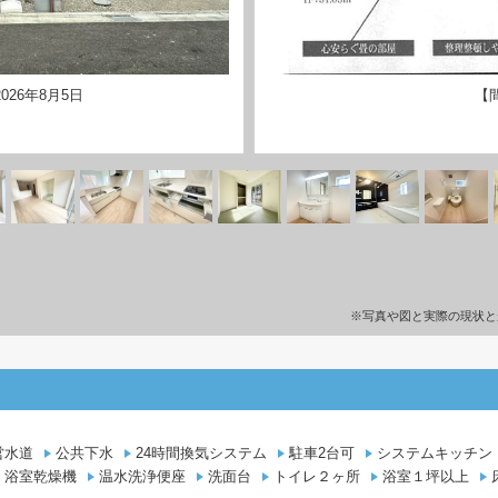
26年8月5日
【
※写真や図と実際の現状と
営水道
公共下水
24時間換気システム
駐車2台可
システムキッチン
浴室乾燥機
温水洗浄便座
洗面台
トイレ２ヶ所
浴室１坪以上