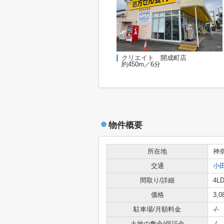
クリエイト 開成町店
約450m／6分
物件概要
所在地
神
交通
小
間取り/詳細
4LD
価格
3,
駐車場/月額料金
-/-
土地の敷金/保証金
-/-