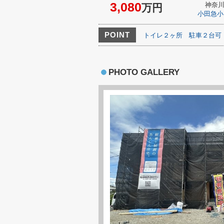
3,080
神奈
万円
小田急小
POINT
トイレ２ヶ所
駐車２台可
PHOTO GALLERY