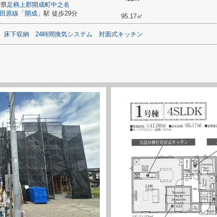
川県
足柄上郡開成町
中之名
田原線
「
開成
」駅 徒歩29分
95.17㎡
床下収納
24時間換気システム
対面式キッチン