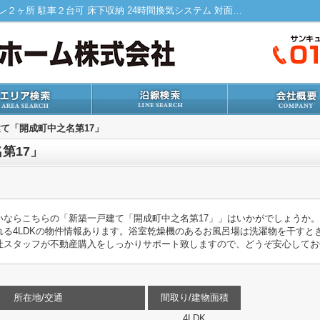
新築一戸建て「開成町中之名第17」｜トイレ２ヶ所 駐車２台可 床下収納 24時間換気システム 対面式キッチン｜小田原市・南足柄市の新築戸建｜サンキューホーム株式会社
て「開成町中之名第17」
第17」
ならこちらの「新築一戸建て「開成町中之名第17」」はいかがでしょうか。相
れる4LDKの物件情報あります。浴室乾燥機のあるお風呂場は洗濯物を干すと
社スタッフが不動産購入をしっかりサポート致しますので、どうぞ安心してお
所在地/交通
間取り/建物面積
4LDK