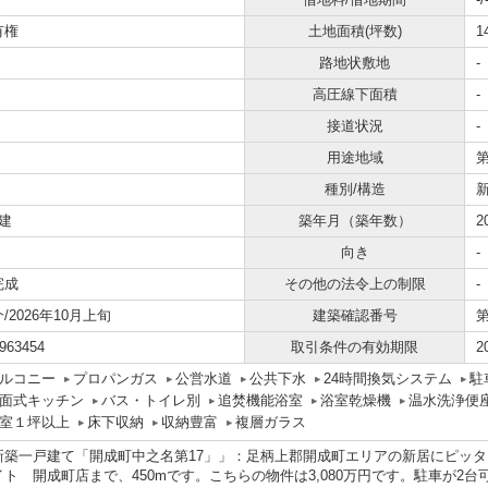
有権
土地面積(坪数)
1
路地状敷地
-
高圧線下面積
-
接道状況
-
用途地域
種別/構造
建
築年月（築年数）
2
向き
-
完成
その他の法令上の制限
-
/2026年10月上旬
建築確認番号
第
963454
取引条件の有効期限
2
ルコニー
プロパンガス
公営水道
公共下水
24時間換気システム
駐
面式キッチン
バス・トイレ別
追焚機能浴室
浴室乾燥機
温水洗浄便
室１坪以上
床下収納
収納豊富
複層ガラス
新築一戸建て「開成町中之名第17」」：足柄上郡開成町エリアの新居にピッ
イト 開成町店まで、450mです。こちらの物件は3,080万円です。駐車が2