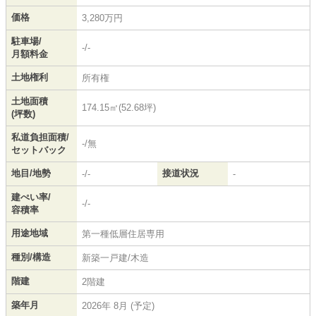
価格
3,280万円
駐車場/
-/-
月額料金
土地権利
所有権
土地面積
174.15㎡(52.68坪)
(坪数)
私道負担面積/
-/無
セットバック
地目/地勢
接道状況
-/-
-
建ぺい率/
-/-
容積率
用途地域
第一種低層住居専用
種別/構造
新築一戸建/木造
階建
2階建
築年月
2026年 8月 (予定)