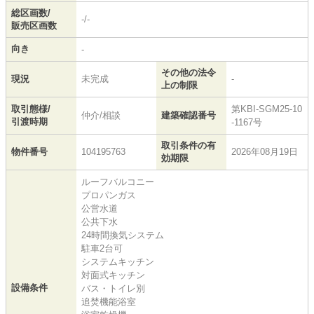
総区画数/
-/-
販売区画数
向き
-
その他の法令
現況
未完成
-
上の制限
取引態様/
第KBI-SGM25-10
仲介/相談
建築確認番号
引渡時期
-1167号
取引条件の有
物件番号
104195763
2026年08月19日
効期限
ルーフバルコニー
プロパンガス
公営水道
公共下水
24時間換気システム
駐車2台可
システムキッチン
対面式キッチン
設備条件
バス・トイレ別
追焚機能浴室