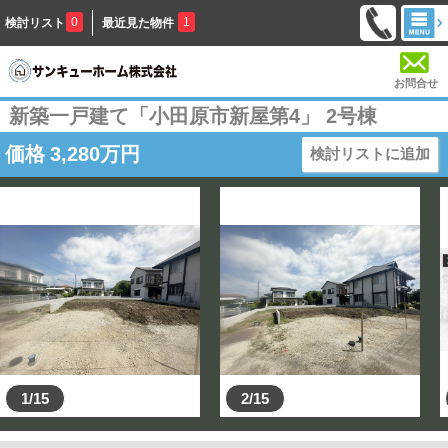
0
1
検討リスト
最近見た物件
お問合せ
新築一戸建て「小田原市新屋第4」 2号棟
価格
3,280
万円
検討リストに追加
1/15
2/15