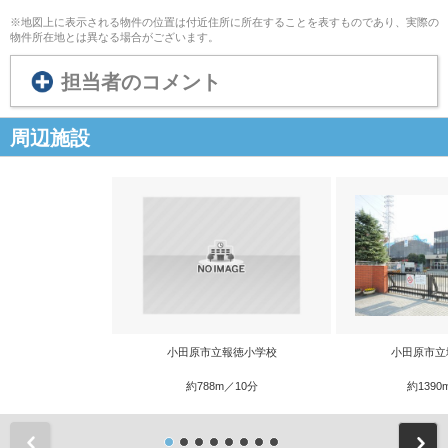
※地図上に表示される物件の位置は付近住所に所在することを表すものであり、実際の
物件所在地とは異なる場合がございます。
担当者のコメント
周辺施設
小田原市立報徳小学校
小田原市立
約788m／10分
約1390
前