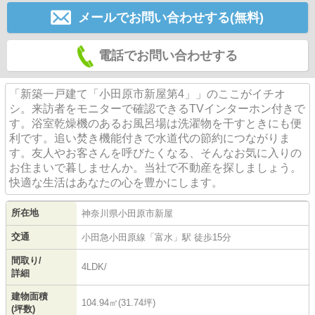
メールでお問い合わせする(無料)
電話でお問い合わせする
「新築一戸建て「小田原市新屋第4」」のここがイチオ
シ。来訪者をモニターで確認できるTVインターホン付きで
す。浴室乾燥機のあるお風呂場は洗濯物を干すときにも便
利です。追い焚き機能付きで水道代の節約につながりま
す。友人やお客さんを呼びたくなる、そんなお気に入りの
お住まいで暮しませんか。当社で不動産を探しましょう。
快適な生活はあなたの心を豊かにします。
所在地
神奈川県
小田原市
新屋
交通
小田急小田原線
「
富水
」駅 徒歩15分
間取り/
4LDK/
詳細
建物面積
104.94㎡(31.74坪)
(坪数)