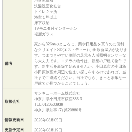
浴室乾燥機
洗髪洗面化粧台
トイレ２ヶ所
浴室１坪以上
床下収納
TVモニタ付インターホン
複層ガラス
家から326mのところに、薬や日用品を買うのに便利
なクリエイトSD(エス・ディー) 小田原新屋店がありま
す。つまづきやすい暗闇の足元も人感照明センサーな
ら大丈夫です。コチラの物件は、新築の戸建て物件で
備考
す。新生活を新築で始めませんか。小田原市の小田急
小田原線富水周辺で住まい探しをするのであれば、当
社までご連絡ください。当社でなら、きっと素敵な一
戸建てが見つかることでしょう。
サンキューホーム株式会社
神奈川県小田原市荻窪336-3
取扱会社
TEL:0120503939
神奈川県知事 (7) 第20880号
情報更新日
2026年08月05日
更新予定日
2026年08月19日