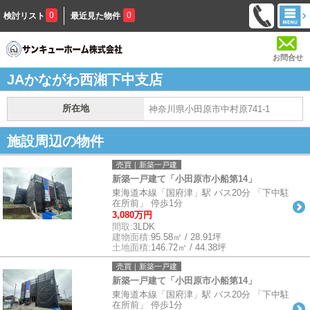
0
0
検討リスト
最近見た物件
お問合せ
JAかながわ西湘下中支店
所在地
神奈川県小田原市中村原741-1
施設周辺の物件
売買｜新築一戸建
新築一戸建て「小田原市小船第14」
東海道本線「国府津」駅 バス20分 「下中駐
在所前」 停歩1分
3,080万円
間取:
3LDK
建物面積:
95.58㎡ / 28.91坪
土地面積:
146.72㎡ / 44.38坪
売買｜新築一戸建
新築一戸建て「小田原市小船第14」
東海道本線「国府津」駅 バス20分 「下中駐
在所前」 停歩1分