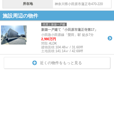
所在地
神奈川県小田原市蓮正寺470-220
施設周辺の物件
売買｜新築一戸建
新築一戸建て「小田原市蓮正寺第17」
小田急小田原線「螢田」駅 徒歩7分
2,980万円
間取:
4LDK
建物面積:
104.48㎡ / 31.60坪
土地面積:
141.14㎡ / 42.69坪
近くの物件をもっと見る