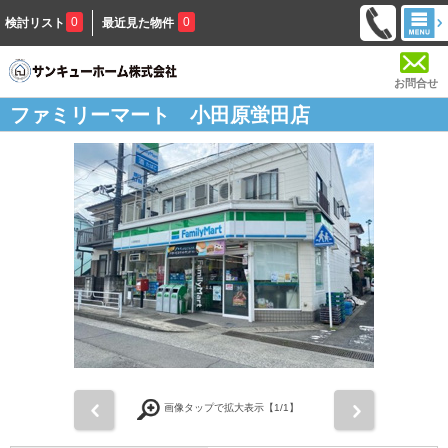
0
0
検討リスト
最近見た物件
お問合せ
ファミリーマート 小田原蛍田店
前
次
画像タップで拡大表示【
1
/1】