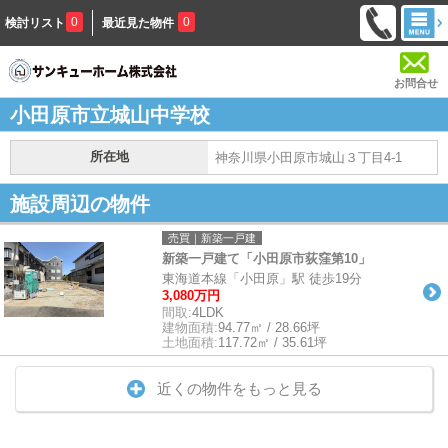
0
0
検討リスト
最近見た物件
お問合せ
小田原市立城山中学校
所在地
神奈川県小田原市城山３丁目4-1
施設周辺の物件
売買｜新築一戸建
新築一戸建て「小田原市荻窪第10」
東海道本線「小田原」駅 徒歩19分
3,080万円
間取:
4LDK
建物面積:
94.77㎡ / 28.66坪
土地面積:
117.72㎡ / 35.61坪
近くの物件をもっと見る