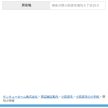
所在地
神奈川県小田原市酒匂５丁目15-3
サンキューホーム株式会社
>
周辺施設案内
>
小田原市
>
小田原市の小学校
>
酒
匂小学校