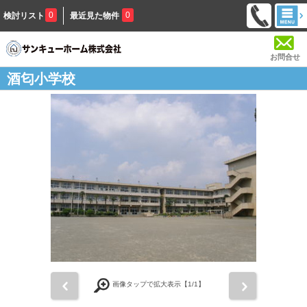
0
0
検討リスト
最近見た物件
お問合せ
酒匂小学校
前
次
画像タップで拡大表示【
1
/1】