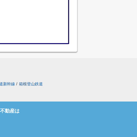
道新幹線
/
箱根登山鉄道
不動産は