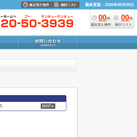
最終更新：2026年08月09日
00
00
件
件
最近見た物件
検討リスト
5
MAP
▼