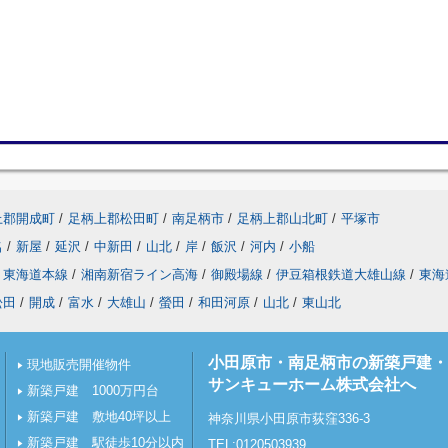
上郡開成町
/
足柄上郡松田町
/
南足柄市
/
足柄上郡山北町
/
平塚市
名
/
新屋
/
延沢
/
中新田
/
山北
/
岸
/
飯沢
/
河内
/
小船
東海道本線
/
湘南新宿ライン高海
/
御殿場線
/
伊豆箱根鉄道大雄山線
/
東海
松田
/
開成
/
富水
/
大雄山
/
螢田
/
和田河原
/
山北
/
東山北
小田原市・南足柄市の新築戸建・
現地販売開催物件
サンキューホーム株式会社へ
新築戸建 1000万円台
新築戸建 敷地40坪以上
神奈川県小田原市荻窪336-3
新築戸建 駅徒歩10分以内
TEL:0120503939