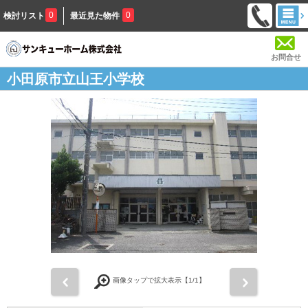
0
0
検討リスト
最近見た物件
お問合せ
小田原市立山王小学校
前
次
画像タップで拡大表示【
1
/1】