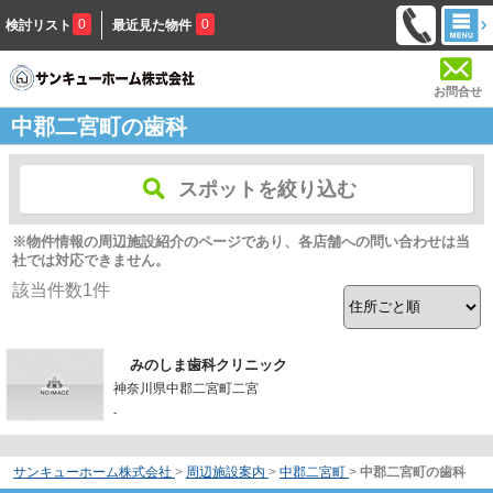
0
0
検討リスト
最近見た物件
お問合せ
中郡二宮町の歯科
スポットを絞り込む
※物件情報の周辺施設紹介のページであり、各店舗への問い合わせは当
社では対応できません。
該当件数
1
件
みのしま歯科クリニック
神奈川県中郡二宮町二宮
-
サンキューホーム株式会社
>
周辺施設案内
>
中郡二宮町
>
中郡二宮町の歯科