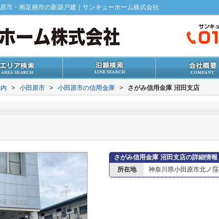
田原市・南足柄市の新築戸建｜サンキューホーム株式会社
案内
>
小田原市
>
小田原市の信用金庫
>
さがみ信用金庫 沼田支店
さがみ信用金庫 沼田支店の詳細情報
所在地
神奈川県小田原市北ノ窪41