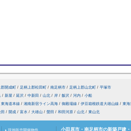
上郡開成町
/
足柄上郡松田町
/
南足柄市
/
足柄上郡山北町
/
平塚市
名
/
新屋
/
延沢
/
中新田
/
山北
/
岸
/
飯沢
/
河内
/
小船
東海道本線
/
湘南新宿ライン高海
/
御殿場線
/
伊豆箱根鉄道大雄山線
/
東海
松田
/
開成
/
富水
/
大雄山
/
螢田
/
和田河原
/
山北
/
東山北
小田原市・南足柄市の新築戸建・
現地販売開催物件