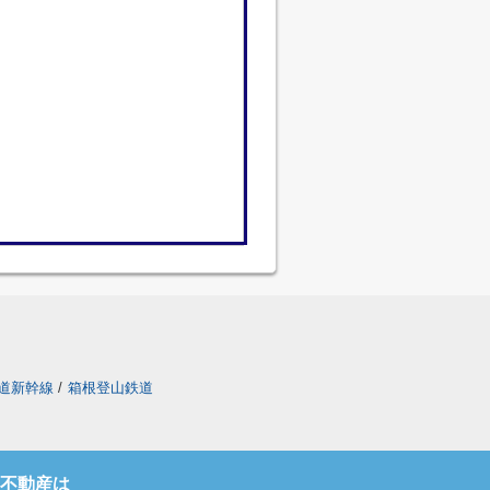
道新幹線
/
箱根登山鉄道
不動産は