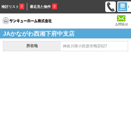
0
0
検討リスト
最近見た物件
お問合せ
JAかながわ西湘下府中支店
所在地
神奈川県小田原市鴨宮627