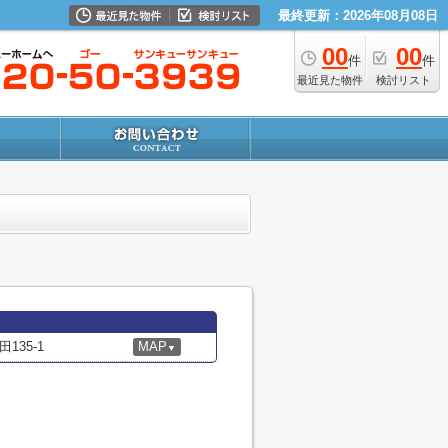
最終更新：2026年08月08日
00
00
件
件
最近見た物件
検討リスト
35-1
MAP
▼