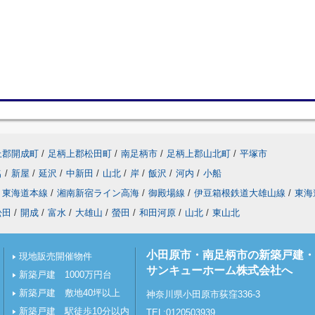
上郡開成町
/
足柄上郡松田町
/
南足柄市
/
足柄上郡山北町
/
平塚市
名
/
新屋
/
延沢
/
中新田
/
山北
/
岸
/
飯沢
/
河内
/
小船
東海道本線
/
湘南新宿ライン高海
/
御殿場線
/
伊豆箱根鉄道大雄山線
/
東海
松田
/
開成
/
富水
/
大雄山
/
螢田
/
和田河原
/
山北
/
東山北
小田原市・南足柄市の新築戸建・
現地販売開催物件
サンキューホーム株式会社へ
新築戸建 1000万円台
新築戸建 敷地40坪以上
神奈川県小田原市荻窪336-3
新築戸建 駅徒歩10分以内
TEL:0120503939