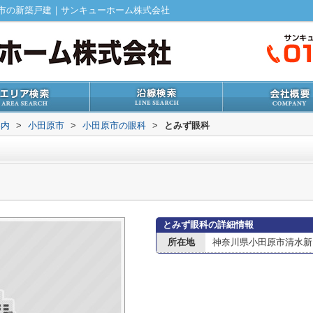
市の新築戸建｜サンキューホーム株式会社
案内
>
小田原市
>
小田原市の眼科
>
とみず眼科
とみず眼科の詳細情報
所在地
神奈川県小田原市清水新田1