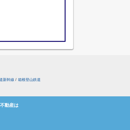
道新幹線
/
箱根登山鉄道
不動産は