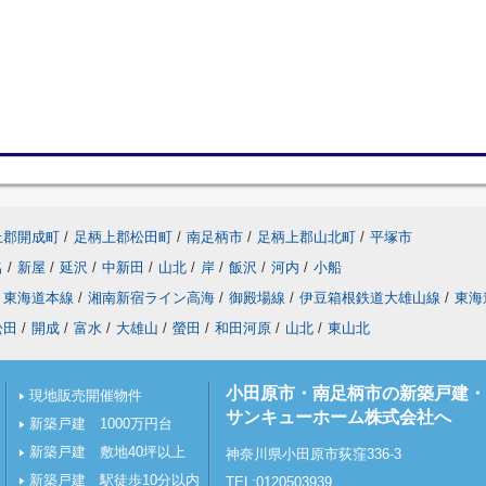
上郡開成町
/
足柄上郡松田町
/
南足柄市
/
足柄上郡山北町
/
平塚市
名
/
新屋
/
延沢
/
中新田
/
山北
/
岸
/
飯沢
/
河内
/
小船
東海道本線
/
湘南新宿ライン高海
/
御殿場線
/
伊豆箱根鉄道大雄山線
/
東海
松田
/
開成
/
富水
/
大雄山
/
螢田
/
和田河原
/
山北
/
東山北
小田原市・南足柄市の新築戸建・
現地販売開催物件
サンキューホーム株式会社へ
新築戸建 1000万円台
新築戸建 敷地40坪以上
神奈川県小田原市荻窪336-3
新築戸建 駅徒歩10分以内
TEL:0120503939