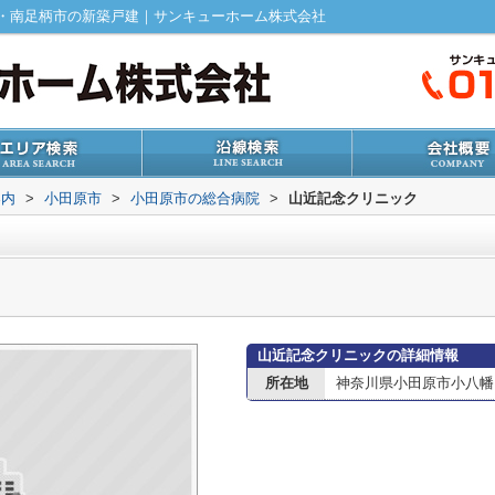
・南足柄市の新築戸建｜サンキューホーム株式会社
案内
>
小田原市
>
小田原市の総合病院
>
山近記念クリニック
山近記念クリニックの詳細情報
所在地
神奈川県小田原市小八幡３