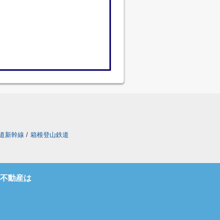
道新幹線
/
箱根登山鉄道
不動産は