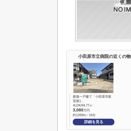
小田原市立病院の近くの物
新築一戸建て「小田原市荻
窪第1…
4LDK/94.77㎡
3,080
万円
約1269m／16分
詳細を見る