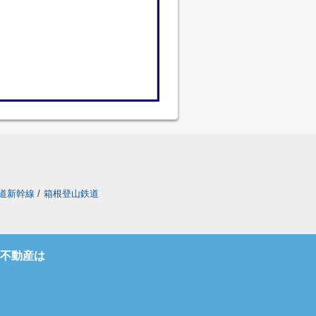
道新幹線
/
箱根登山鉄道
不動産は