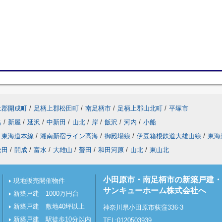
上郡開成町
/
足柄上郡松田町
/
南足柄市
/
足柄上郡山北町
/
平塚市
名
/
新屋
/
延沢
/
中新田
/
山北
/
岸
/
飯沢
/
河内
/
小船
東海道本線
/
湘南新宿ライン高海
/
御殿場線
/
伊豆箱根鉄道大雄山線
/
東海
松田
/
開成
/
富水
/
大雄山
/
螢田
/
和田河原
/
山北
/
東山北
小田原市・南足柄市の新築戸建・
現地販売開催物件
サンキューホーム株式会社へ
新築戸建 1000万円台
新築戸建 敷地40坪以上
神奈川県小田原市荻窪336-3
新築戸建 駅徒歩10分以内
TEL:0120503939