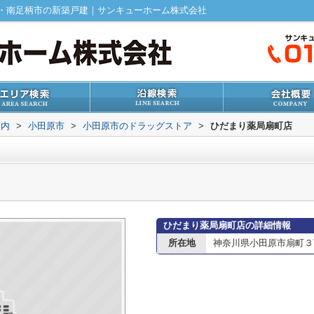
・南足柄市の新築戸建｜サンキューホーム株式会社
案内
>
小田原市
>
小田原市のドラッグストア
>
ひだまり薬局扇町店
ひだまり薬局扇町店の詳細情報
所在地
神奈川県小田原市扇町３丁