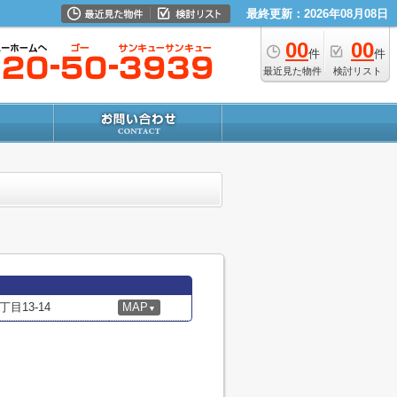
最終更新：2026年08月08日
00
00
件
件
最近見た物件
検討リスト
目13-14
MAP
▼