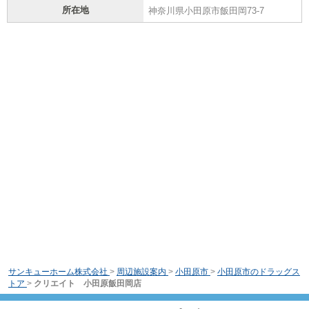
所在地
神奈川県小田原市飯田岡73-7
サンキューホーム株式会社
>
周辺施設案内
>
小田原市
>
小田原市のドラッグス
トア
>
クリエイト 小田原飯田岡店