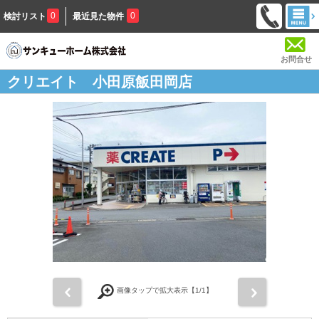
0
0
検討リスト
最近見た物件
お問合せ
クリエイト 小田原飯田岡店
前
次
画像タップで拡大表示【
1
/1】