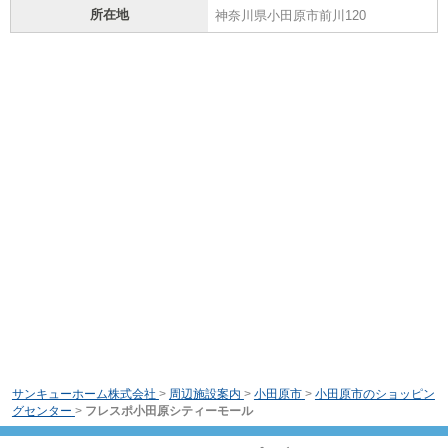
所在地
神奈川県小田原市前川120
サンキューホーム株式会社
>
周辺施設案内
>
小田原市
>
小田原市のショッピン
グセンター
>
フレスポ小田原シティーモール