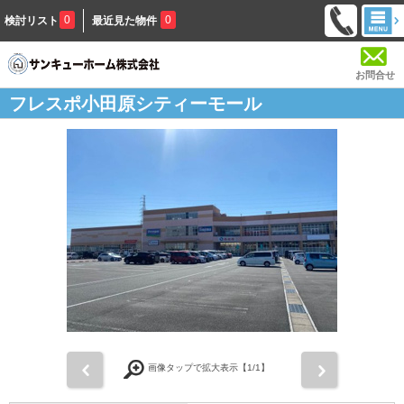
0
0
検討リスト
最近見た物件
お問合せ
フレスポ小田原シティーモール
前
次
画像タップで拡大表示【
1
/1】