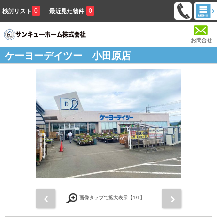
0
0
検討リスト
最近見た物件
お問合せ
ケーヨーデイツー 小田原店
前
次
画像タップで拡大表示【
1
/1】