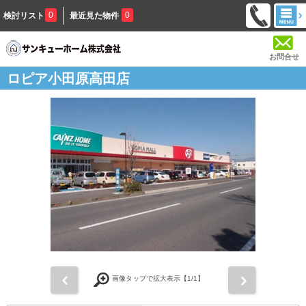
0
0
検討リスト
最近見た物件
お問合せ
ロピア小田原高田店
前
次
画像タップで拡大表示【
1
/1】