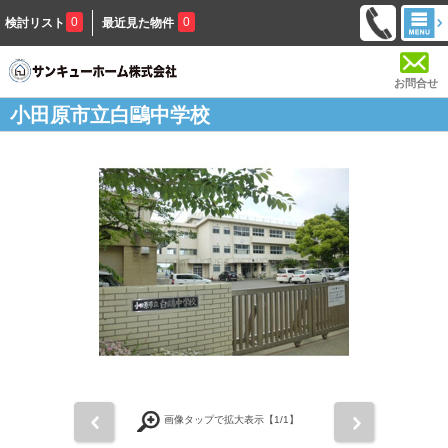
0
0
検討リスト
最近見た物件
お問合せ
小田原市立白鷗中学校
前
次
画像タップで拡大表示【
1
/1】