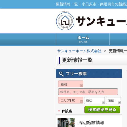
更新情報一覧｜小田原市・南足柄市の新築
サンキューホーム株式会社
>
更新情報
更新情報一覧
種別
エリア| 駅
価格
面積
-
件該当