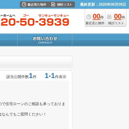
最終更新：2026年08月09日
00
00
件
件
最近見た物件
検討リスト
1
1-1
該当公開件数
件
件表示
ので住宅ローンのご相談も承っておりま
はなんでもご質問く
ださい！