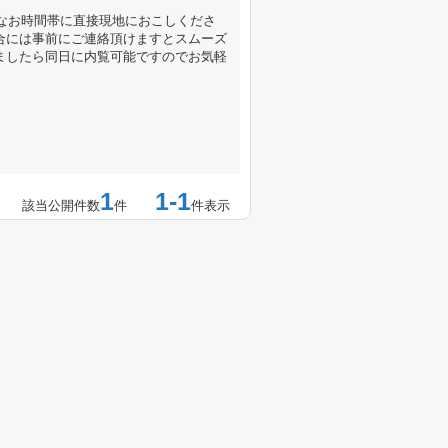
きなお時間帯に直接現地におこしくださ
合には事前にご連絡頂けますとスムーズ
ましたら同日に内覧可能ですのでお気軽
1
1-1
該当公開件数
件
件表示