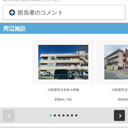
担当者のコメント
周辺施設
小田原市立矢作小学校
小田原市立
約85m／2分
約603
前