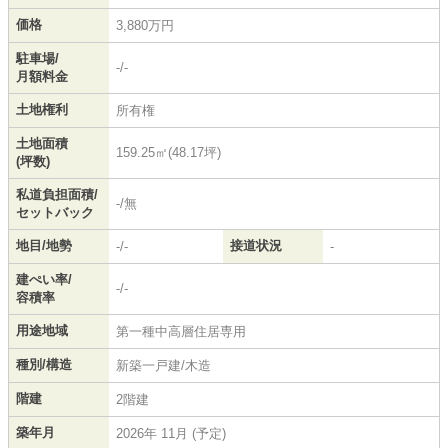
価格
3,880万円
駐車場/
-/-
月額料金
土地権利
所有権
土地面積
159.25㎡(48.17坪)
(坪数)
私道負担面積/
-/無
セットバック
地目/地勢
接道状況
-/-
-
建ぺい率/
-/-
容積率
用途地域
第一種中高層住居専用
種別/構造
新築一戸建/木造
階建
2階建
築年月
2026年 11月 (予定)