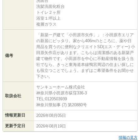
洗面台
洗髪洗面化粧台
トイレ２ヶ所
浴室１坪以上
複層ガラス
「新築一戸建て「小田原市矢作」」：小田原市エリア
の新居にピッタリ。家から406mのところに、薬や日
用品を買うのに便利なクリエイトSD(エス・ディー) 小
田原矢作店があります。こちらは清潔感のある新築戸
備考
建て物件です。小田原市を中心に不動産情報を扱う当
社でなら、きっと東海道本線鴨宮周辺の住まい探しに
も役立つことでしょう。まずはご希望条件をお聞かせ
下さい。
サンキューホーム株式会社
神奈川県小田原市荻窪336-3
取扱会社
TEL:0120503939
神奈川県知事 (7) 第20880号
情報更新日
2026年08月05日
更新予定日
2026年08月19日
情報の見方