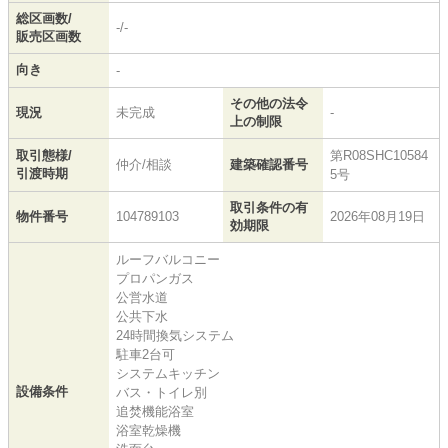
総区画数/
-/-
販売区画数
向き
-
その他の法令
現況
未完成
-
上の制限
取引態様/
第R08SHC10584
仲介/相談
建築確認番号
引渡時期
5号
取引条件の有
物件番号
104789103
2026年08月19日
効期限
ルーフバルコニー
プロパンガス
公営水道
公共下水
24時間換気システム
駐車2台可
システムキッチン
設備条件
バス・トイレ別
追焚機能浴室
浴室乾燥機