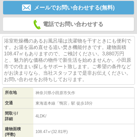
メールでお問い合わせする(無料)
電話でお問い合わせする
浴室乾燥機のあるお風呂場は洗濯物を干すときにも便利で
す。お湯を温め直せる追い焚き機能付きです。建物面積
108.47㎡もありますので、ご検討ください。3,880万円
と、魅力的な価格の物件で新生活を始めませんか。小田原
市での住まい探しをサポート致します。ご希望の条件など
がお決まりなら、当社スタッフまで是非お伝えください。
お問い合わせをお待ちしております。
所在地
神奈川県
小田原市
矢作
交通
東海道本線
「
鴨宮
」駅 徒歩18分
間取り/
4LDK/
詳細
建物面積
108.47㎡(32.81坪)
(坪数)