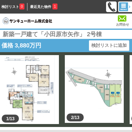
0
1
検討リスト
最近見た物件
お問合せ
新築一戸建て「小田原市矢作」 2号棟
価格
3,880
万円
検討リストに追加
2/13
1/13