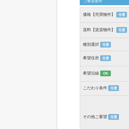
ご希望条件
価格【売買物件】
任意
賃料【賃貸物件】
任意
種別選択
任意
希望住所
任意
希望沿線
OK
こだわり条件
任意
その他ご要望
任意